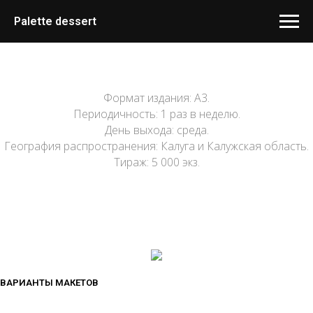
Palette dessert
Формат издания: A3.
Периодичность: 1 раз в неделю.
День выхода: среда.
География распространения: Калуга и Калужская область.
Тираж: 5 000 экз.
ВАРИАНТЫ МАКЕТОВ