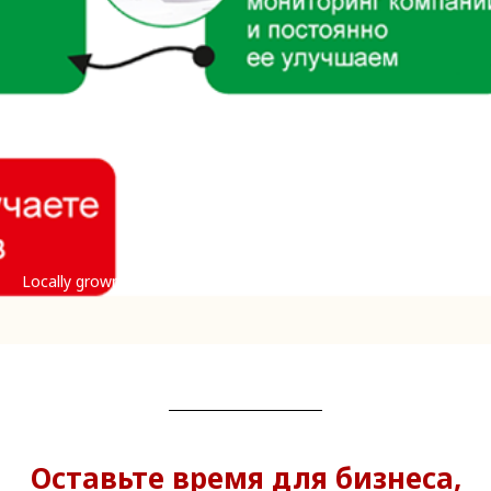
Locally grown grape is cheap and very juicy
Оставьте время для бизнеса,